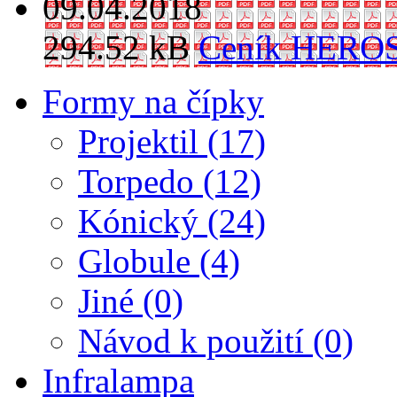
09.04.2018
294.52 kB
Ceník HEROS
Formy na čípky
Projektil (17)
Torpedo (12)
Kónický (24)
Globule (4)
Jiné (0)
Návod k použití (0)
Infralampa