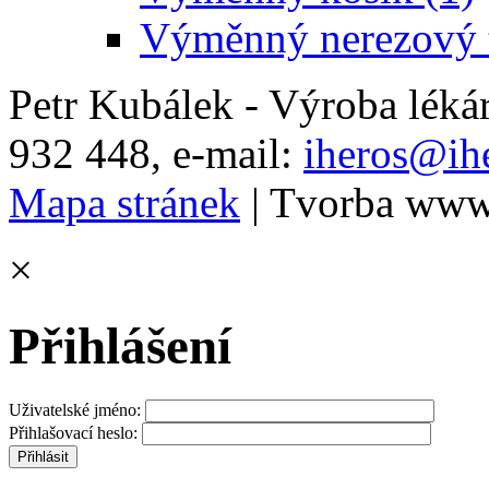
Výměnný nerezový t
Petr Kubálek - Výroba léká
932 448, e-mail:
iheros@ihe
Mapa stránek
| Tvorba www
×
Přihlášení
Uživatelské jméno:
Přihlašovací heslo: