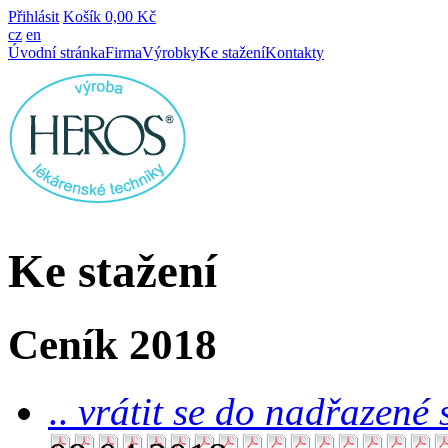
Přihlásit
Košík
0,00 Kč
cz
en
Úvodní stránka
Firma
Výrobky
Ke stažení
Kontakty
Ke stažení
Ceník 2018
..
vrátit se do nadřazené 