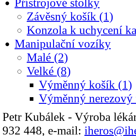
Přístrojové stolky
Závěsný košík (1)
Konzola k uchycení ka
Manipulační vozíky
Malé (2)
Velké (8)
Výměnný košík (1)
Výměnný nerezový t
Petr Kubálek - Výroba léká
932 448, e-mail:
iheros@ihe