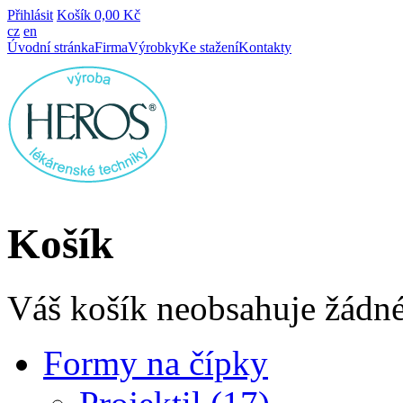
Přihlásit
Košík
0,00 Kč
cz
en
Úvodní stránka
Firma
Výrobky
Ke stažení
Kontakty
Košík
Váš košík neobsahuje žádné
Formy na čípky