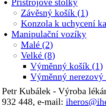
Přístrojové stolky
Závěsný košík (1)
Konzola k uchycení ka
Manipulační vozíky
Malé (2)
Velké (8)
Výměnný košík (1)
Výměnný nerezový t
Petr Kubálek - Výroba léká
932 448, e-mail:
iheros@ihe