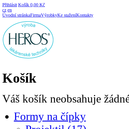
Přihlásit
Košík
0,00 Kč
cz
en
Úvodní stránka
Firma
Výrobky
Ke stažení
Kontakty
Košík
Váš košík neobsahuje žádné
Formy na čípky