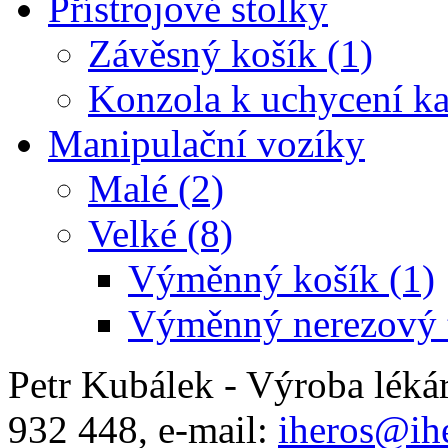
Přístrojové stolky
Závěsný košík (1)
Konzola k uchycení ka
Manipulační vozíky
Malé (2)
Velké (8)
Výměnný košík (1)
Výměnný nerezový t
Petr Kubálek - Výroba léká
932 448, e-mail:
iheros@ihe