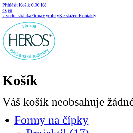
Přihlásit
Košík
0,00 Kč
cz
en
Úvodní stránka
Firma
Výrobky
Ke stažení
Kontakty
Košík
Váš košík neobsahuje žádné
Formy na čípky