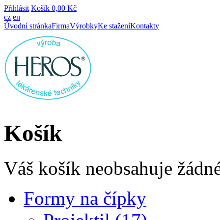
Přihlásit
Košík
0,00 Kč
cz
en
Úvodní stránka
Firma
Výrobky
Ke stažení
Kontakty
Košík
Váš košík neobsahuje žádné
Formy na čípky