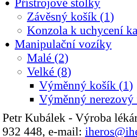
Přístrojové stolky
Závěsný košík (1)
Konzola k uchycení ka
Manipulační vozíky
Malé (2)
Velké (8)
Výměnný košík (1)
Výměnný nerezový t
Petr Kubálek - Výroba léká
932 448, e-mail:
iheros@ihe