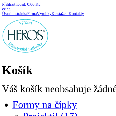
Přihlásit
Košík
0,00 Kč
cz
en
Úvodní stránka
Firma
Výrobky
Ke stažení
Kontakty
Košík
Váš košík neobsahuje žádné
Formy na čípky