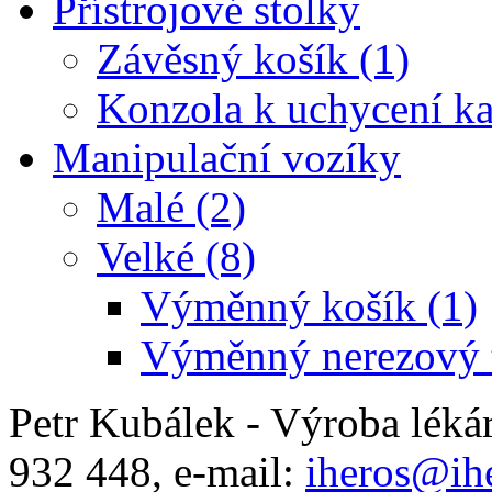
Přístrojové stolky
Závěsný košík (1)
Konzola k uchycení ka
Manipulační vozíky
Malé (2)
Velké (8)
Výměnný košík (1)
Výměnný nerezový t
Petr Kubálek - Výroba léká
932 448, e-mail:
iheros@ihe