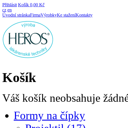
Přihlásit
Košík
0,00 Kč
cz
en
Úvodní stránka
Firma
Výrobky
Ke stažení
Kontakty
Košík
Váš košík neobsahuje žádné
Formy na čípky