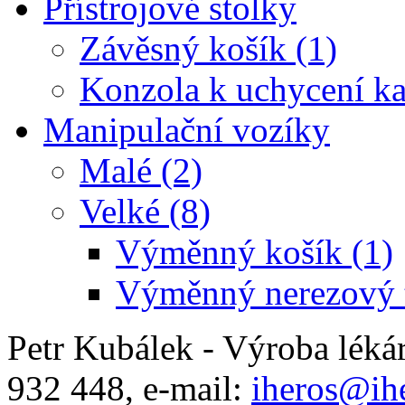
Přístrojové stolky
Závěsný košík (1)
Konzola k uchycení ka
Manipulační vozíky
Malé (2)
Velké (8)
Výměnný košík (1)
Výměnný nerezový t
Petr Kubálek - Výroba léká
932 448, e-mail:
iheros@ihe