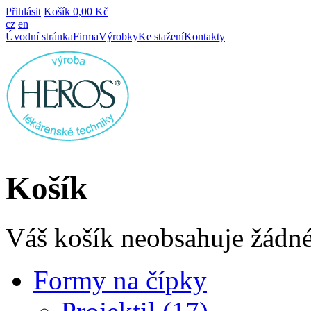
Přihlásit
Košík
0,00 Kč
cz
en
Úvodní stránka
Firma
Výrobky
Ke stažení
Kontakty
Košík
Váš košík neobsahuje žádné
Formy na čípky