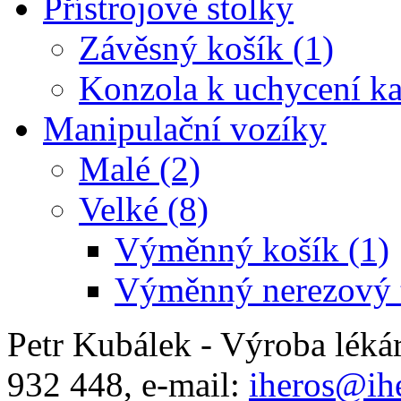
Přístrojové stolky
Závěsný košík (1)
Konzola k uchycení ka
Manipulační vozíky
Malé (2)
Velké (8)
Výměnný košík (1)
Výměnný nerezový t
Petr Kubálek - Výroba léká
932 448, e-mail:
iheros@ihe