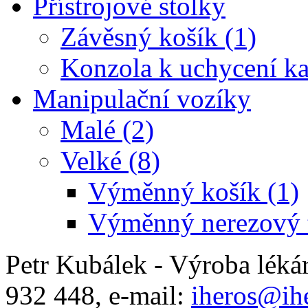
Přístrojové stolky
Závěsný košík (1)
Konzola k uchycení ka
Manipulační vozíky
Malé (2)
Velké (8)
Výměnný košík (1)
Výměnný nerezový t
Petr Kubálek - Výroba léká
932 448, e-mail:
iheros@ihe