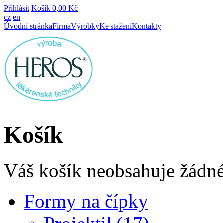
Přihlásit
Košík
0,00 Kč
cz
en
Úvodní stránka
Firma
Výrobky
Ke stažení
Kontakty
Košík
Váš košík neobsahuje žádné
Formy na čípky