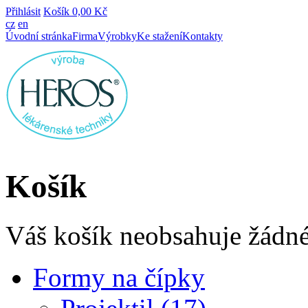
Přihlásit
Košík
0,00 Kč
cz
en
Úvodní stránka
Firma
Výrobky
Ke stažení
Kontakty
Košík
Váš košík neobsahuje žádné
Formy na čípky