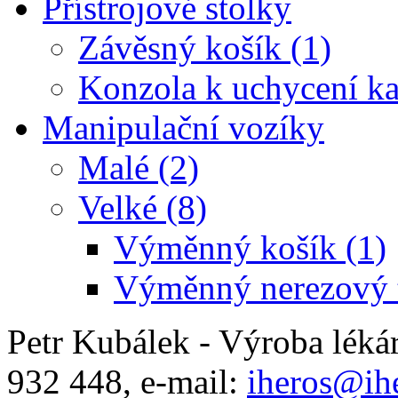
Přístrojové stolky
Závěsný košík (1)
Konzola k uchycení ka
Manipulační vozíky
Malé (2)
Velké (8)
Výměnný košík (1)
Výměnný nerezový t
Petr Kubálek - Výroba léká
932 448, e-mail:
iheros@ihe