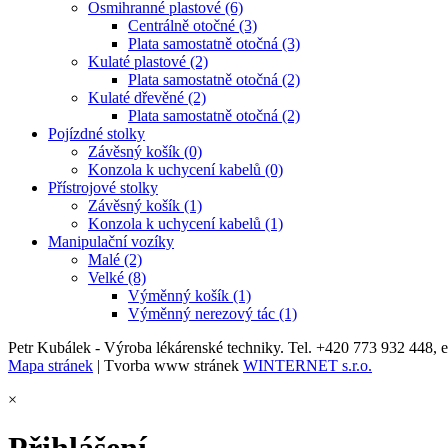
Osmihranné plastové (6)
Centrálně otočné (3)
Plata samostatně otočná (3)
Kulaté plastové (2)
Plata samostatně otočná (2)
Kulaté dřevěné (2)
Plata samostatně otočná (2)
Pojízdné stolky
Závěsný košík (0)
Konzola k uchycení kabelů (0)
Přístrojové stolky
Závěsný košík (1)
Konzola k uchycení kabelů (1)
Manipulační vozíky
Malé (2)
Velké (8)
Výměnný košík (1)
Výměnný nerezový tác (1)
Petr Kubálek - Výroba lékárenské techniky. Tel. +420 773 932 448, 
Mapa stránek
| Tvorba www stránek
WINTERNET s.r.o.
×