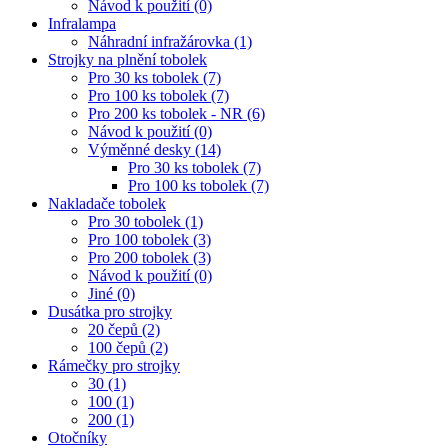
Návod k použití (0)
Infralampa
Náhradní infražárovka (1)
Strojky na plnění tobolek
Pro 30 ks tobolek (7)
Pro 100 ks tobolek (7)
Pro 200 ks tobolek - NR (6)
Návod k použití (0)
Výměnné desky (14)
Pro 30 ks tobolek (7)
Pro 100 ks tobolek (7)
Nakladače tobolek
Pro 30 tobolek (1)
Pro 100 tobolek (3)
Pro 200 tobolek (3)
Návod k použití (0)
Jiné (0)
Dusátka pro strojky
20 čepů (2)
100 čepů (2)
Rámečky pro strojky
30 (1)
100 (1)
200 (1)
Otočníky