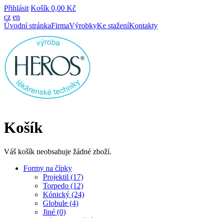
Přihlásit
Košík
0,00 Kč
cz
en
Úvodní stránka
Firma
Výrobky
Ke stažení
Kontakty
Košík
Váš košík neobsahuje žádné zboží.
Formy na čípky
Projektil (17)
Torpedo (12)
Kónický (24)
Globule (4)
Jiné (0)