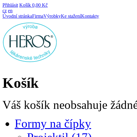
Přihlásit
Košík
0,00 Kč
cz
en
Úvodní stránka
Firma
Výrobky
Ke stažení
Kontakty
Košík
Váš košík neobsahuje žádné
Formy na čípky