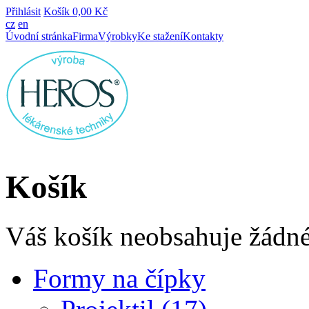
Přihlásit
Košík
0,00 Kč
cz
en
Úvodní stránka
Firma
Výrobky
Ke stažení
Kontakty
Košík
Váš košík neobsahuje žádné
Formy na čípky