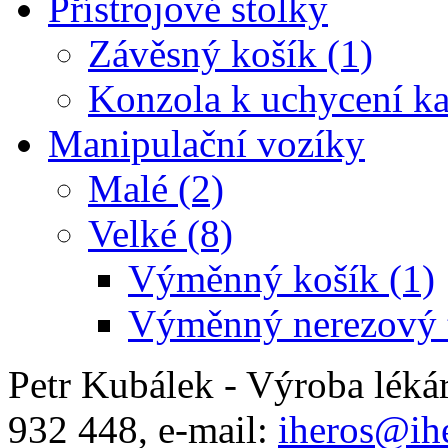
Přístrojové stolky
Závěsný košík (1)
Konzola k uchycení ka
Manipulační vozíky
Malé (2)
Velké (8)
Výměnný košík (1)
Výměnný nerezový t
Petr Kubálek - Výroba léká
932 448, e-mail:
iheros@ihe