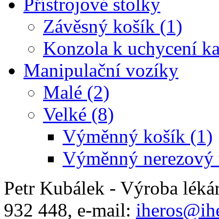
Přístrojové stolky
Závěsný košík (1)
Konzola k uchycení ka
Manipulační vozíky
Malé (2)
Velké (8)
Výměnný košík (1)
Výměnný nerezový t
Petr Kubálek - Výroba léká
932 448, e-mail:
iheros@ihe