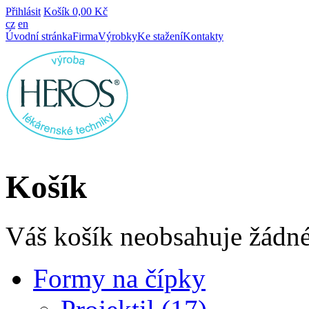
Přihlásit
Košík
0,00 Kč
cz
en
Úvodní stránka
Firma
Výrobky
Ke stažení
Kontakty
Košík
Váš košík neobsahuje žádné
Formy na čípky