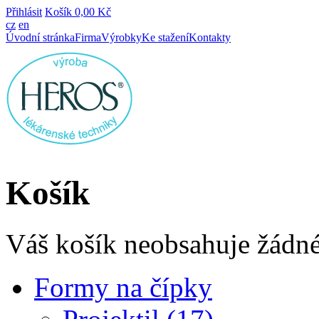
Přihlásit
Košík
0,00 Kč
cz
en
Úvodní stránka
Firma
Výrobky
Ke stažení
Kontakty
Košík
Váš košík neobsahuje žádné
Formy na čípky