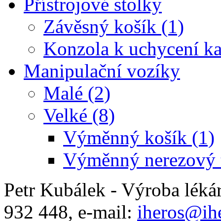
Přístrojové stolky
Závěsný košík (1)
Konzola k uchycení ka
Manipulační vozíky
Malé (2)
Velké (8)
Výměnný košík (1)
Výměnný nerezový t
Petr Kubálek - Výroba léká
932 448, e-mail:
iheros@ihe