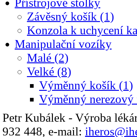
Přístrojové stolky
Závěsný košík (1)
Konzola k uchycení ka
Manipulační vozíky
Malé (2)
Velké (8)
Výměnný košík (1)
Výměnný nerezový t
Petr Kubálek - Výroba léká
932 448, e-mail:
iheros@ihe