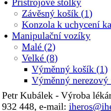
Přístrojové stolky
Závěsný košík (1)
Konzola k uchycení ka
Manipulační vozíky
Malé (2)
Velké (8)
Výměnný košík (1)
Výměnný nerezový t
Petr Kubálek - Výroba léká
932 448, e-mail:
iheros@ihe