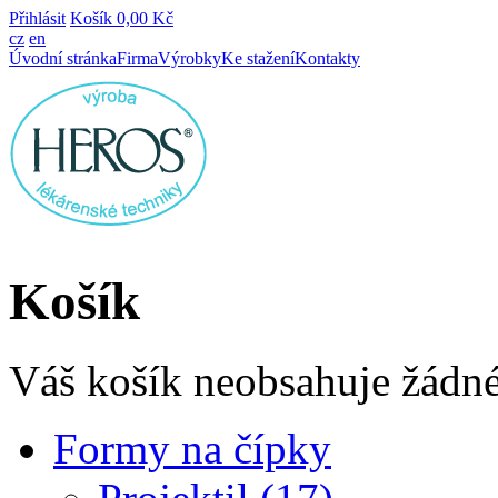
Přihlásit
Košík
0,00 Kč
cz
en
Úvodní stránka
Firma
Výrobky
Ke stažení
Kontakty
Košík
Váš košík neobsahuje žádné
Formy na čípky