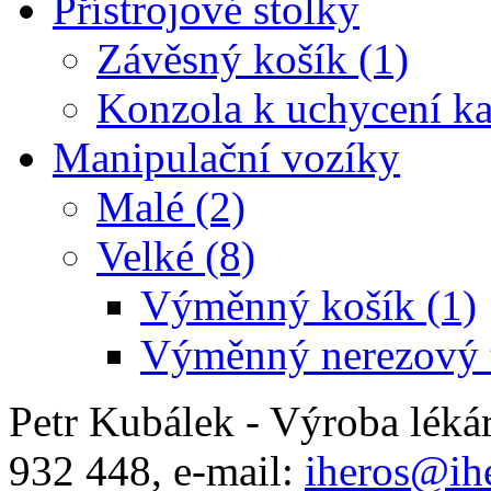
Přístrojové stolky
Závěsný košík (1)
Konzola k uchycení ka
Manipulační vozíky
Malé (2)
Velké (8)
Výměnný košík (1)
Výměnný nerezový t
Petr Kubálek - Výroba léká
932 448, e-mail:
iheros@ihe