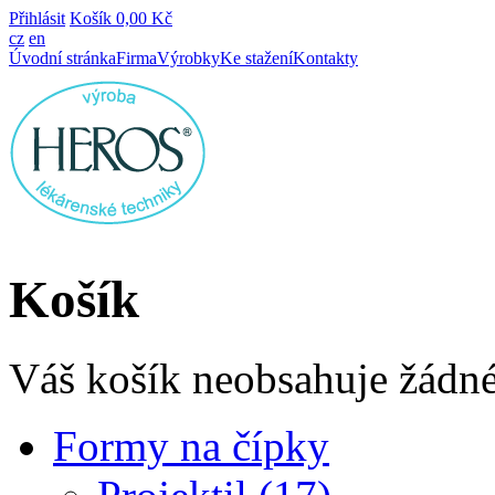
Přihlásit
Košík
0,00 Kč
cz
en
Úvodní stránka
Firma
Výrobky
Ke stažení
Kontakty
Košík
Váš košík neobsahuje žádné
Formy na čípky