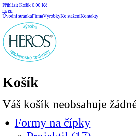
Přihlásit
Košík
0,00 Kč
cz
en
Úvodní stránka
Firma
Výrobky
Ke stažení
Kontakty
Košík
Váš košík neobsahuje žádné
Formy na čípky