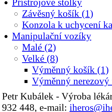
Přístrojové stolky
Závěsný košík (1)
Konzola k uchycení ka
Manipulační vozíky
Malé (2)
Velké (8)
Výměnný košík (1)
Výměnný nerezový t
Petr Kubálek - Výroba léká
932 448, e-mail:
iheros@ihe