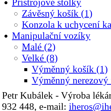
Přístrojové stolky
Závěsný košík (1)
Konzola k uchycení ka
Manipulační vozíky
Malé (2)
Velké (8)
Výměnný košík (1)
Výměnný nerezový t
Petr Kubálek - Výroba léká
932 448, e-mail:
iheros@ihe