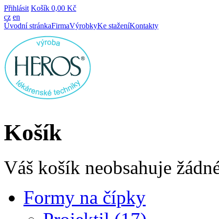
Přihlásit
Košík
0,00 Kč
cz
en
Úvodní stránka
Firma
Výrobky
Ke stažení
Kontakty
Košík
Váš košík neobsahuje žádné
Formy na čípky