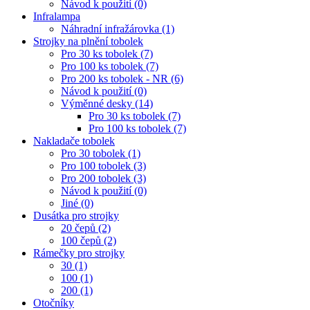
Návod k použití (0)
Infralampa
Náhradní infražárovka (1)
Strojky na plnění tobolek
Pro 30 ks tobolek (7)
Pro 100 ks tobolek (7)
Pro 200 ks tobolek - NR (6)
Návod k použití (0)
Výměnné desky (14)
Pro 30 ks tobolek (7)
Pro 100 ks tobolek (7)
Nakladače tobolek
Pro 30 tobolek (1)
Pro 100 tobolek (3)
Pro 200 tobolek (3)
Návod k použití (0)
Jiné (0)
Dusátka pro strojky
20 čepů (2)
100 čepů (2)
Rámečky pro strojky
30 (1)
100 (1)
200 (1)
Otočníky