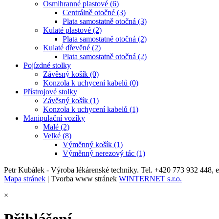
Osmihranné plastové (6)
Centrálně otočné (3)
Plata samostatně otočná (3)
Kulaté plastové (2)
Plata samostatně otočná (2)
Kulaté dřevěné (2)
Plata samostatně otočná (2)
Pojízdné stolky
Závěsný košík (0)
Konzola k uchycení kabelů (0)
Přístrojové stolky
Závěsný košík (1)
Konzola k uchycení kabelů (1)
Manipulační vozíky
Malé (2)
Velké (8)
Výměnný košík (1)
Výměnný nerezový tác (1)
Petr Kubálek - Výroba lékárenské techniky. Tel. +420 773 932 448, 
Mapa stránek
| Tvorba www stránek
WINTERNET s.r.o.
×