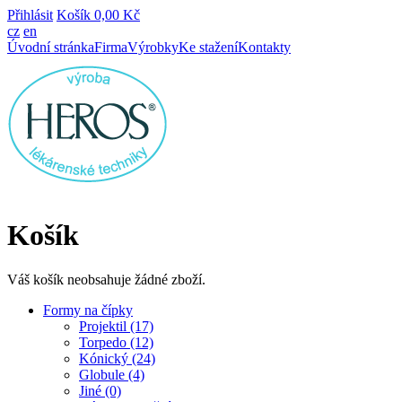
Přihlásit
Košík
0,00 Kč
cz
en
Úvodní stránka
Firma
Výrobky
Ke stažení
Kontakty
Košík
Váš košík neobsahuje žádné zboží.
Formy na čípky
Projektil (17)
Torpedo (12)
Kónický (24)
Globule (4)
Jiné (0)