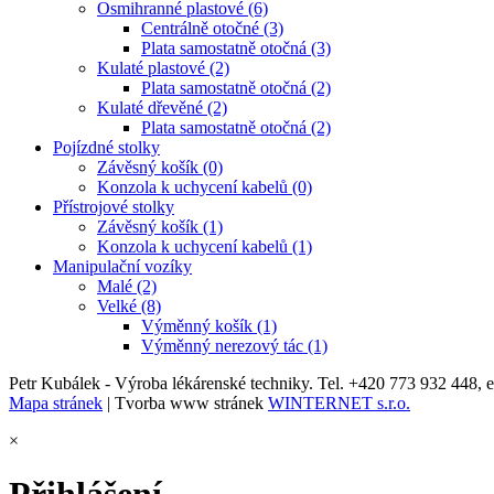
Osmihranné plastové (6)
Centrálně otočné (3)
Plata samostatně otočná (3)
Kulaté plastové (2)
Plata samostatně otočná (2)
Kulaté dřevěné (2)
Plata samostatně otočná (2)
Pojízdné stolky
Závěsný košík (0)
Konzola k uchycení kabelů (0)
Přístrojové stolky
Závěsný košík (1)
Konzola k uchycení kabelů (1)
Manipulační vozíky
Malé (2)
Velké (8)
Výměnný košík (1)
Výměnný nerezový tác (1)
Petr Kubálek - Výroba lékárenské techniky. Tel. +420 773 932 448, 
Mapa stránek
| Tvorba www stránek
WINTERNET s.r.o.
×