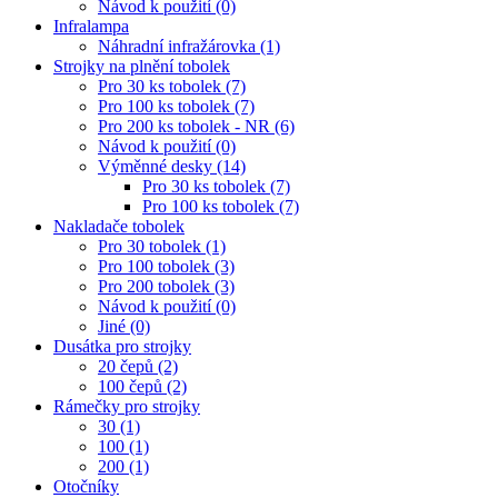
Návod k použití (0)
Infralampa
Náhradní infražárovka (1)
Strojky na plnění tobolek
Pro 30 ks tobolek (7)
Pro 100 ks tobolek (7)
Pro 200 ks tobolek - NR (6)
Návod k použití (0)
Výměnné desky (14)
Pro 30 ks tobolek (7)
Pro 100 ks tobolek (7)
Nakladače tobolek
Pro 30 tobolek (1)
Pro 100 tobolek (3)
Pro 200 tobolek (3)
Návod k použití (0)
Jiné (0)
Dusátka pro strojky
20 čepů (2)
100 čepů (2)
Rámečky pro strojky
30 (1)
100 (1)
200 (1)
Otočníky