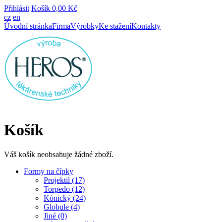
Přihlásit
Košík
0,00 Kč
cz
en
Úvodní stránka
Firma
Výrobky
Ke stažení
Kontakty
Košík
Váš košík neobsahuje žádné zboží.
Formy na čípky
Projektil (17)
Torpedo (12)
Kónický (24)
Globule (4)
Jiné (0)