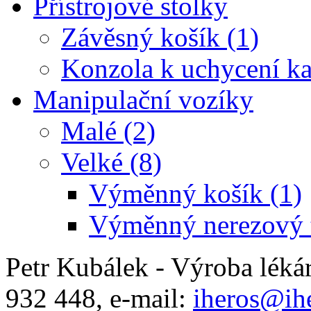
Přístrojové stolky
Závěsný košík (1)
Konzola k uchycení ka
Manipulační vozíky
Malé (2)
Velké (8)
Výměnný košík (1)
Výměnný nerezový t
Petr Kubálek - Výroba léká
932 448, e-mail:
iheros@ihe