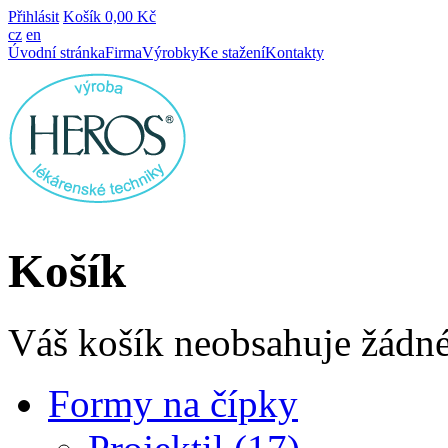
Přihlásit
Košík
0,00 Kč
cz
en
Úvodní stránka
Firma
Výrobky
Ke stažení
Kontakty
Košík
Váš košík neobsahuje žádné
Formy na čípky