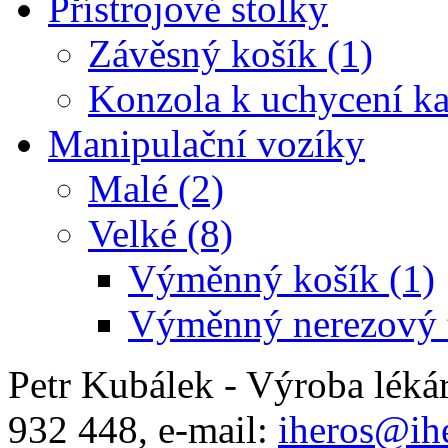
Přístrojové stolky
Závěsný košík (1)
Konzola k uchycení ka
Manipulační vozíky
Malé (2)
Velké (8)
Výměnný košík (1)
Výměnný nerezový t
Petr Kubálek - Výroba léká
932 448, e-mail:
iheros@ihe