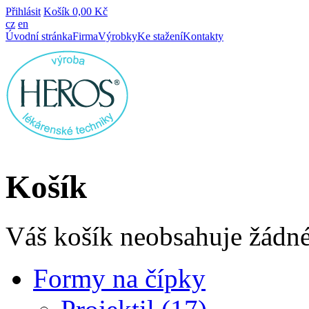
Přihlásit
Košík
0,00 Kč
cz
en
Úvodní stránka
Firma
Výrobky
Ke stažení
Kontakty
Košík
Váš košík neobsahuje žádné
Formy na čípky