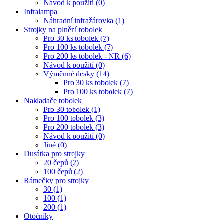
Návod k použití (0)
Infralampa
Náhradní infražárovka (1)
Strojky na plnění tobolek
Pro 30 ks tobolek (7)
Pro 100 ks tobolek (7)
Pro 200 ks tobolek - NR (6)
Návod k použití (0)
Výměnné desky (14)
Pro 30 ks tobolek (7)
Pro 100 ks tobolek (7)
Nakladače tobolek
Pro 30 tobolek (1)
Pro 100 tobolek (3)
Pro 200 tobolek (3)
Návod k použití (0)
Jiné (0)
Dusátka pro strojky
20 čepů (2)
100 čepů (2)
Rámečky pro strojky
30 (1)
100 (1)
200 (1)
Otočníky