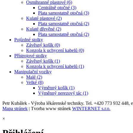
Osmihranné plastové (6)
Centrálně otočné (3)
Plata samostatně otočná (3)
Kulaté plastové (2)
Plata samostatně otočná (2)
Kulaté dřevěné (2)
Plata samostatně otočná (2)
Pojízdné stolky
Závěsný košík (0)
Konzola k uchycení kabelů (0)
Přístrojové stolky
Závěsný košík (1)
Konzola k uchycení kabelů (1)
Manipulační vozíky
Malé (2)
Velké (8)
Výměnný košík (1)
Výměnný nerezový tác (1)
Petr Kubálek - Výroba lékárenské techniky. Tel. +420 773 932 448, 
Mapa stránek
| Tvorba www stránek
WINTERNET s.r.o.
×