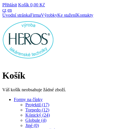
Přihlásit
Košík
0,00 Kč
cz
en
Úvodní stránka
Firma
Výrobky
Ke stažení
Kontakty
Košík
Váš košík neobsahuje žádné zboží.
Formy na čípky
Projektil (17)
Torpedo (12)
Kónický (24)
Globule (4)
Jiné (0)