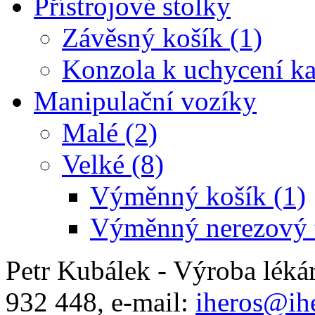
Přístrojové stolky
Závěsný košík (1)
Konzola k uchycení ka
Manipulační vozíky
Malé (2)
Velké (8)
Výměnný košík (1)
Výměnný nerezový t
Petr Kubálek - Výroba léká
932 448, e-mail:
iheros@ihe