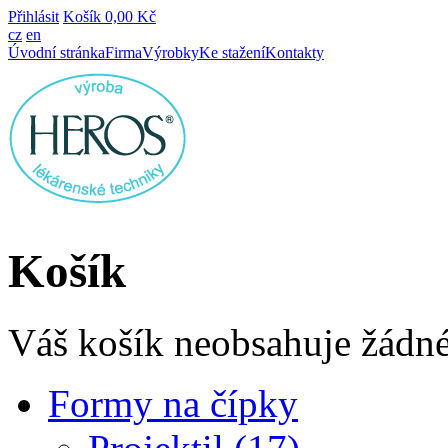
Přihlásit
Košík
0,00 Kč
cz
en
Úvodní stránka
Firma
Výrobky
Ke stažení
Kontakty
Košík
Váš košík neobsahuje žádné
Formy na čípky