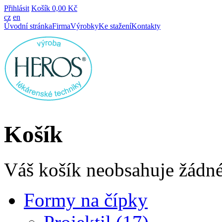
Přihlásit
Košík
0,00 Kč
cz
en
Úvodní stránka
Firma
Výrobky
Ke stažení
Kontakty
Košík
Váš košík neobsahuje žádné
Formy na čípky