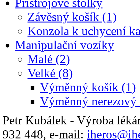
Přístrojové stolky
Závěsný košík (1)
Konzola k uchycení ka
Manipulační vozíky
Malé (2)
Velké (8)
Výměnný košík (1)
Výměnný nerezový t
Petr Kubálek - Výroba léká
932 448, e-mail:
iheros@ihe