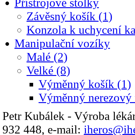
Přístrojové stolky
Závěsný košík (1)
Konzola k uchycení ka
Manipulační vozíky
Malé (2)
Velké (8)
Výměnný košík (1)
Výměnný nerezový t
Petr Kubálek - Výroba léká
932 448, e-mail:
iheros@ihe