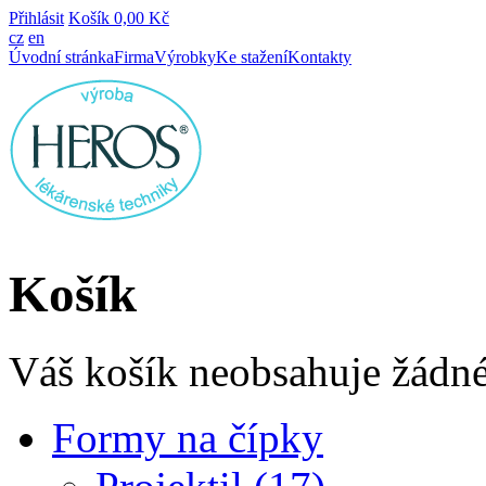
Přihlásit
Košík
0,00 Kč
cz
en
Úvodní stránka
Firma
Výrobky
Ke stažení
Kontakty
Košík
Váš košík neobsahuje žádné
Formy na čípky