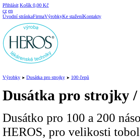
Přihlásit
Košík
0,00 Kč
cz
en
Úvodní stránka
Firma
Výrobky
Ke stažení
Kontakty
Výrobky
Dusátka pro strojky
100 čepů
➤
➤
Dusátka pro strojky /
Dusátko pro 100 a 200 náso
HEROS, pro velikosti tobole