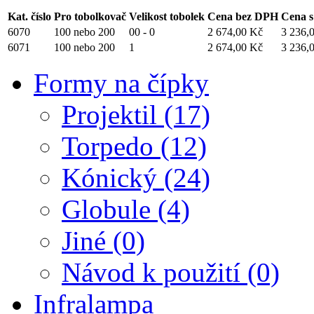
Kat. číslo
Pro tobolkovač
Velikost tobolek
Cena bez DPH
Cena 
6070
100 nebo 200
00 - 0
2 674,00 Kč
3 236,
6071
100 nebo 200
1
2 674,00 Kč
3 236,
Formy na čípky
Projektil (17)
Torpedo (12)
Kónický (24)
Globule (4)
Jiné (0)
Návod k použití (0)
Infralampa