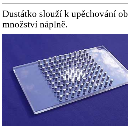
Dustátko slouží k upěchování obs
množství náplně.