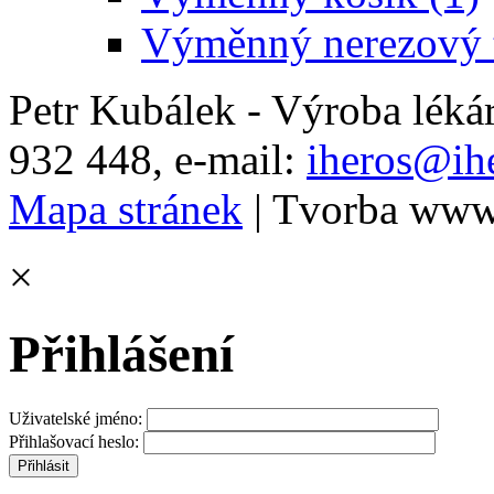
Výměnný nerezový t
Petr Kubálek - Výroba léká
932 448, e-mail:
iheros@ihe
Mapa stránek
| Tvorba www
×
Přihlášení
Uživatelské jméno:
Přihlašovací heslo: