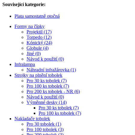
Související kategorie:
Plata samostatně otočná
Formy na čípky
Projektil (17)
Torpedo (12)
Kónický (24)
Globule (4)
Jiné (0)
Návod k použití (0)
Infralampa
Náhradní infražárovka (1)
Strojky na plnění tobolek
Pro 30 ks tobolek (7)
Pro 100 ks tobolek (7)
Pro 200 ks tobolek - NR (6)
Návod k použití (0)
Výměnné desky (14)
Pro 30 ks tobolek (7)
Pro 100 ks tobolek (7)
Nakladače tobolek
Pro 30 tobolek (1)
Pro 100 tobolek (3)
Pro 200 tobolek (3)