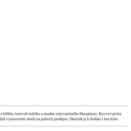
y z bílého, barevně stálého a snadno omyvatelného Duroplastu. Kovové prvky
í vystavování zboží na pultech prodejen. Otočník je k dodání i bez folie.