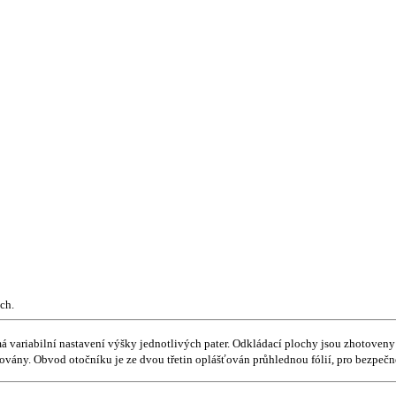
ch.
má variabilní nastavení výšky jednotlivých pater. Odkládací plochy jsou zhotoven
ny. Obvod otočníku je ze dvou třetin oplášťován průhlednou fólií, pro bezpečnějš