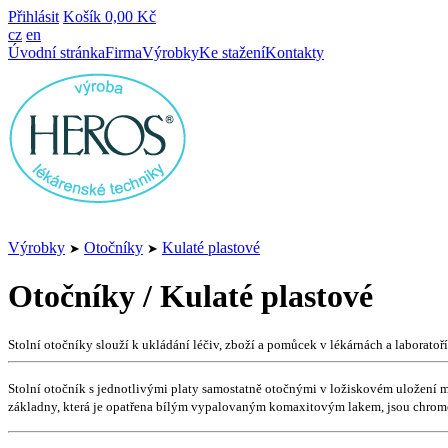
Přihlásit
Košík
0,00 Kč
cz
en
Úvodní stránka
Firma
Výrobky
Ke stažení
Kontakty
Výrobky
Otočníky
Kulaté plastové
➤
➤
Otočníky / Kulaté plastové
Stolní otočníky slouží k ukládání léčiv, zboží a pomůcek v lékárnách a laboratoří
Stolní otočník s jednotlivými platy samostatně otočnými v ložiskovém uložení 
základny, která je opatřena bílým vypalovaným komaxitovým lakem, jsou chromová