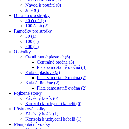
Návod k použití (0)
Jiné (0)
Dusátka pro strojky
20 čepů (2)
100 čepů (2)
Rámečky pro strojky
30 (1)
100 (1)
200 (1)
Otočníky
Osmihranné plastové (6)
Centrálně otočné (3)
Plata samostatně otočná (3)
Kulaté plastové (2)
Plata samostatně otočná (2)
Kulaté dřevěné (2)
Plata samostatně otočná (2)
Pojízdné stolky
Závěsný košík (0)
Konzola k uchycení kabelů (0)
Přístrojové stolky
Závěsný košík (1)
Konzola k uchycení kabelů (1)
Manipulační vozíky