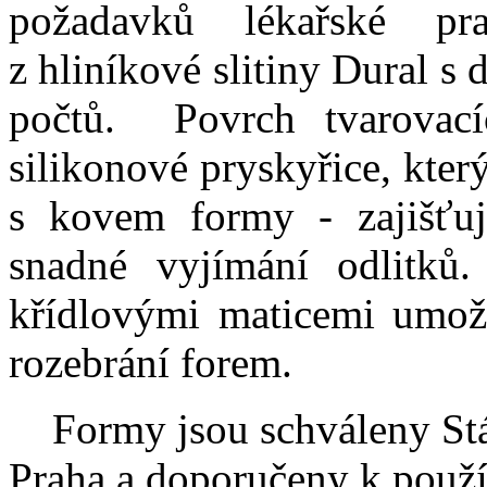
požadavků lékařské p
z hliníkové slitiny Dural s
počtů. Povrch tvarovací
silikonové pryskyřice, kte
s kovem formy - zajišťuj
snadné vyjímání odlitků
křídlovými maticemi umožň
rozebrání forem.
Formy jsou schváleny Stát
Praha a doporučeny k použív