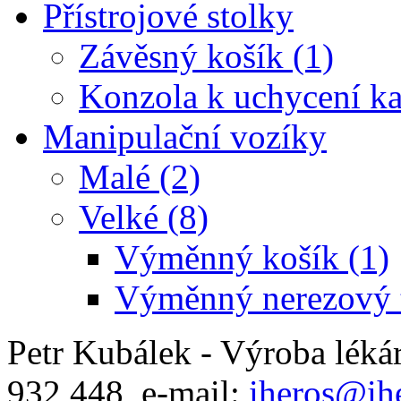
Přístrojové stolky
Závěsný košík (1)
Konzola k uchycení ka
Manipulační vozíky
Malé (2)
Velké (8)
Výměnný košík (1)
Výměnný nerezový t
Petr Kubálek - Výroba léká
932 448, e-mail:
iheros@ihe