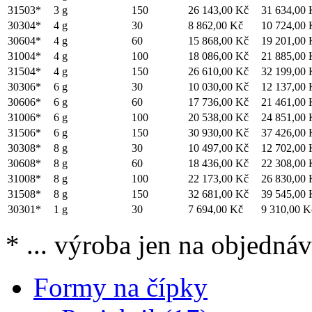
31503*
3 g
150
26 143,00 Kč
31 634,00 
30304*
4 g
30
8 862,00 Kč
10 724,00 
30604*
4 g
60
15 868,00 Kč
19 201,00 
31004*
4 g
100
18 086,00 Kč
21 885,00 
31504*
4 g
150
26 610,00 Kč
32 199,00 
30306*
6 g
30
10 030,00 Kč
12 137,00 
30606*
6 g
60
17 736,00 Kč
21 461,00 
31006*
6 g
100
20 538,00 Kč
24 851,00 
31506*
6 g
150
30 930,00 Kč
37 426,00 
30308*
8 g
30
10 497,00 Kč
12 702,00 
30608*
8 g
60
18 436,00 Kč
22 308,00 
31008*
8 g
100
22 173,00 Kč
26 830,00 
31508*
8 g
150
32 681,00 Kč
39 545,00 
30301*
1 g
30
7 694,00 Kč
9 310,00 K
* ... výroba jen na objedná
Formy na čípky