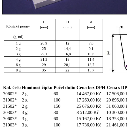
L
D
d
Kónické pesary
(mm)
(mm)
(mm)
(g, ml)
1 g
20,9
12
7,6
2 g
25
14,4
9,1
3 g
29,1
16,8
10,6
4 g
31,3
18
11,4
6 g
29
20,1
13,7
8 g
35
22
13,7
Kat. číslo
Hmotnost čípku
Počet dutin
Cena bez DPH
Cena s D
30602*
2 g
60
14 467,00 Kč
17 506,00 
31002*
2 g
100
17 269,00 Kč
20 896,00 
31502*
2 g
150
25 676,00 Kč
31 068,00 
30303*
3 g
30
8 512,00 Kč
10 300,00 
30603*
3 g
60
15 167,00 Kč
18 353,00 
31003*
3 g
100
17 736,00 Kč
21 461,00 