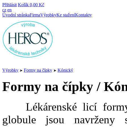
Přihlásit
Košík
0,00 Kč
cz
en
Úvodní stránka
Firma
Výrobky
Ke stažení
Kontakty
Výrobky
Formy na čípky
Kónický
➤
➤
Formy na čípky / Kó
Lékárenské licí formy n
globule jsou navrženy 