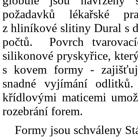
globule jsou navrženy 
požadavků lékařské p
z hliníkové slitiny Dural s
počtů. Povrch tvarovací
silikonové pryskyřice, kte
s kovem formy - zajišťuj
snadné vyjímání odlitků
křídlovými maticemi umožň
rozebrání forem.
Formy jsou schváleny Stát