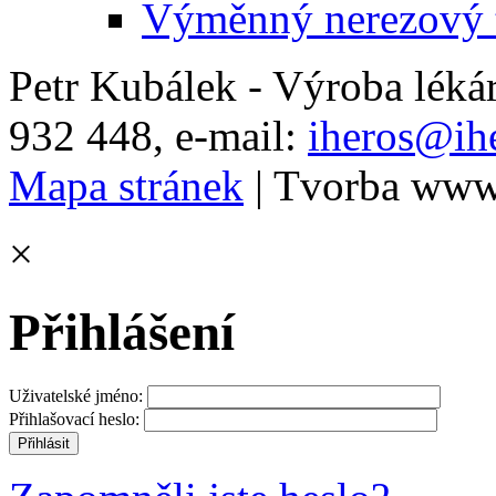
Výměnný nerezový t
Petr Kubálek - Výroba léká
932 448, e-mail:
iheros@ihe
Mapa stránek
| Tvorba www
×
Přihlášení
Uživatelské jméno:
Přihlašovací heslo: