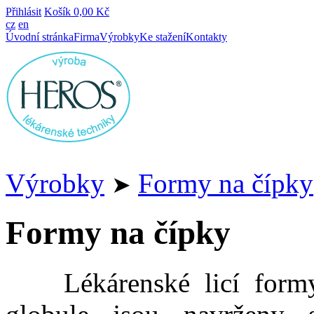
Přihlásit
Košík
0,00 Kč
cz
en
Úvodní stránka
Firma
Výrobky
Ke stažení
Kontakty
Výrobky
Formy na čípky
➤
Formy na čípky
Lékárenské licí formy n