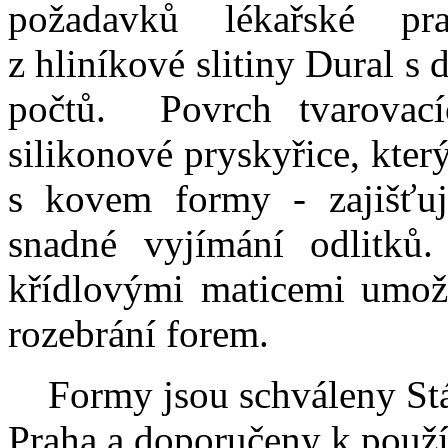
požadavků lékařské p
z hliníkové slitiny Dural s
počtů. Povrch tvarovací
silikonové pryskyřice, kte
s kovem formy - zajišťuj
snadné vyjímání odlitků
křídlovými maticemi umožň
rozebrání forem.
Formy jsou schváleny Stát
Praha a doporučeny k použív