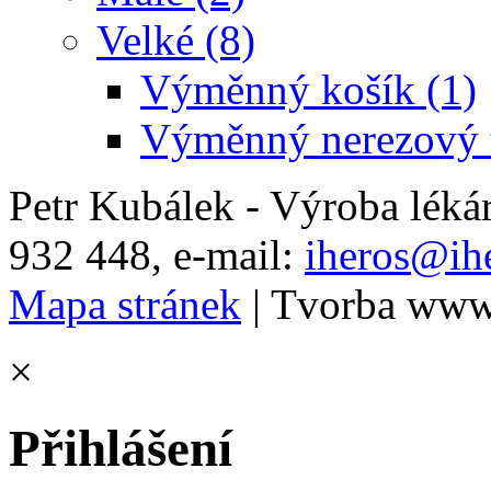
Velké (8)
Výměnný košík (1)
Výměnný nerezový t
Petr Kubálek - Výroba léká
932 448, e-mail:
iheros@ihe
Mapa stránek
| Tvorba www
×
Přihlášení