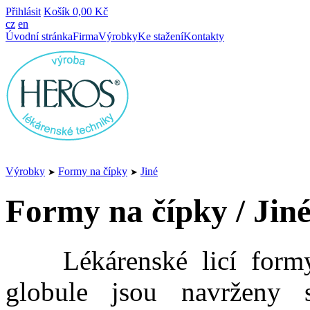
Přihlásit
Košík
0,00 Kč
cz
en
Úvodní stránka
Firma
Výrobky
Ke stažení
Kontakty
Výrobky
Formy na čípky
Jiné
➤
➤
Formy na čípky / Jin
Lékárenské licí formy n
globule jsou navrženy 