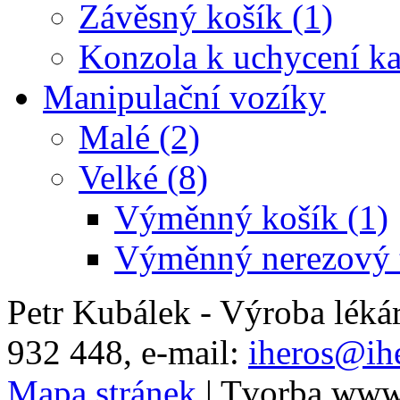
Závěsný košík (1)
Konzola k uchycení ka
Manipulační vozíky
Malé (2)
Velké (8)
Výměnný košík (1)
Výměnný nerezový t
Petr Kubálek - Výroba léká
932 448, e-mail:
iheros@ihe
Mapa stránek
| Tvorba www