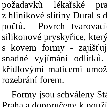
požadavků lékařské p
z hliníkové slitiny Dural s
počtů. Povrch tvarovací
silikonové pryskyřice, kte
s kovem formy - zajišťuj
snadné vyjímání odlitků
křídlovými maticemi umožň
rozebrání forem.
Formy jsou schváleny Stát
Praha a doporučeny k použív