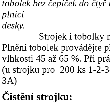
tobolek bez čepiček do čtyř
plnící
de
Strojek i tobolky musí
Plnění tobolek provádějte př
vlhkosti 45 až 65 %. Při pr
(u strojku pro 200 ks 1-2-3
3A)
Čistění strojku: