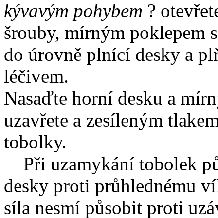
kývavým
pohybem
? otevřet
šrouby, mírným poklepem st
do úrovně plnící desky a pl
léč
Nasaďte horní desku a mírn
uzavřete a zesíleným tlake
to
Při uzamykání tobolek půs
desky proti průhlednému vík
síla nesmí působit proti uz