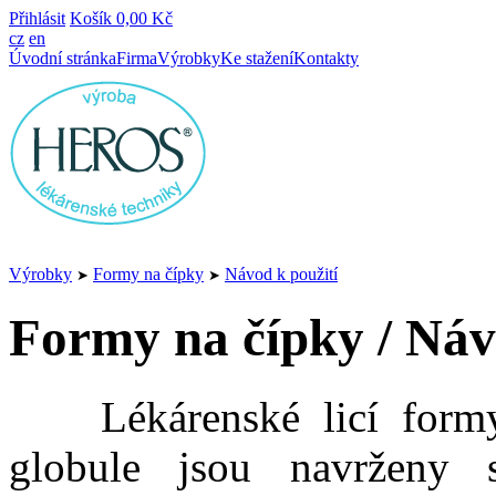
Přihlásit
Košík
0,00 Kč
cz
en
Úvodní stránka
Firma
Výrobky
Ke stažení
Kontakty
Výrobky
Formy na čípky
Návod k použití
➤
➤
Formy na čípky / Náv
Lékárenské licí formy n
globule jsou navrženy 