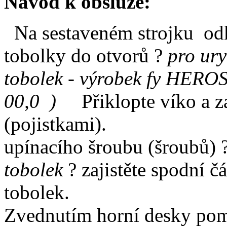
Návod k obsluze:
Na sestaveném strojku odk
tobolky do otvorů ?
pro ur
tobolek - výrobek fy HEROS 
00,0 )
Přiklopte víko a za
(pojistkami). D
upínacího šroubu (šroubů) 
tobolek
? zajistěte spodní čá
tob
Zvednutím horní desky pom