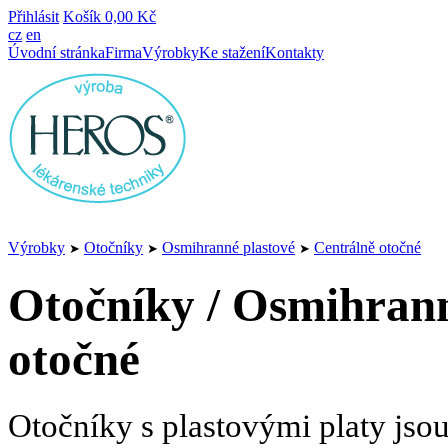
Přihlásit
Košík
0,00 Kč
cz
en
Úvodní stránka
Firma
Výrobky
Ke stažení
Kontakty
Výrobky
Otočníky
Osmihranné plastové
Centrálně otočné
➤
➤
➤
Otočníky / Osmihrann
otočné
Otočníky s plastovými platy jso