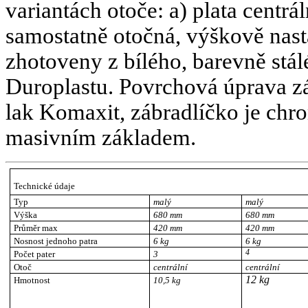
variantách otoče: a) plata centrá
samostatně otočná, výškově nast
zhotoveny z bílého, barevně stá
Duroplastu. Povrchová úprava zá
lak Komaxit, zábradlíčko je chro
masivním základem.
Technické údaje
Typ
malý
malý
Výška
680 mm
680 mm
Průměr max
420 mm
420 mm
Nosnost jednoho
patra
6 kg
6 kg
4
Počet pater
3
Otoč
centrální
centrální
12 kg
Hmotnost
10,5 kg