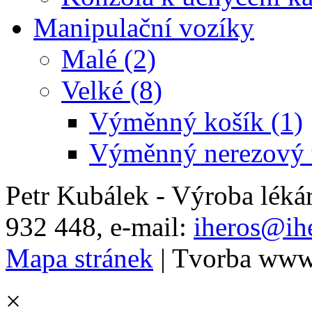
Manipulační vozíky
Malé (2)
Velké (8)
Výměnný košík (1)
Výměnný nerezový t
Petr Kubálek - Výroba léká
932 448, e-mail:
iheros@ihe
Mapa stránek
| Tvorba www
×