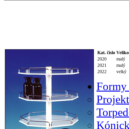
Kat. číslo
Veliko
2020
malý
2021
malý
2022
velký
Formy 
Projekt
Torped
Kónick