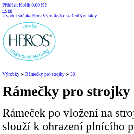
Přihlásit
Košík
0,00 Kč
cz
en
Úvodní stránka
Firma
Výrobky
Ke stažení
Kontakty
Výrobky
Rámečky pro strojky
30
➤
➤
Rámečky pro strojky 
Rámeček po vložení na stro
slouží k ohrazení plnícího p