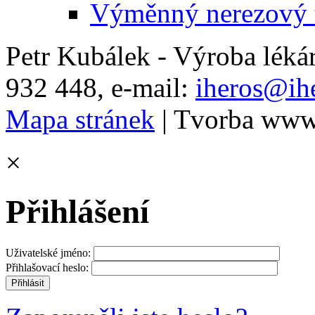
Výměnný nerezový t
Petr Kubálek - Výroba léká
932 448, e-mail:
iheros@ihe
Mapa stránek
| Tvorba www
×
Přihlášení
Uživatelské jméno:
Přihlašovací heslo: