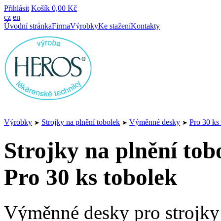
Přihlásit
Košík
0,00 Kč
cz
en
Úvodní stránka
Firma
Výrobky
Ke stažení
Kontakty
Výrobky
Strojky na plnění tobolek
Výměnné desky
Pro 30 ks
➤
➤
➤
Strojky na plnění tob
Pro 30 ks tobolek
Výměnné desky pro strojky 