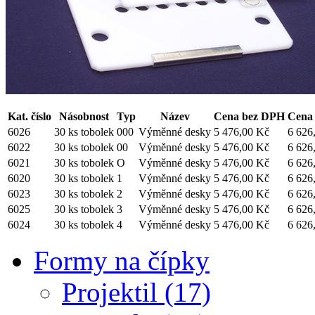
Kat. číslo
Násobnost
Typ
Název
Cena bez DPH
Cena
6026
30 ks tobolek
000
Výměnné desky
5 476,00 Kč
6 626
6022
30 ks tobolek
00
Výměnné desky
5 476,00 Kč
6 626
6021
30 ks tobolek
O
Výměnné desky
5 476,00 Kč
6 626
6020
30 ks tobolek
1
Výměnné desky
5 476,00 Kč
6 626
6023
30 ks tobolek
2
Výměnné desky
5 476,00 Kč
6 626
6025
30 ks tobolek
3
Výměnné desky
5 476,00 Kč
6 626
6024
30 ks tobolek
4
Výměnné desky
5 476,00 Kč
6 626
Formy na čípky
Projektil (17)