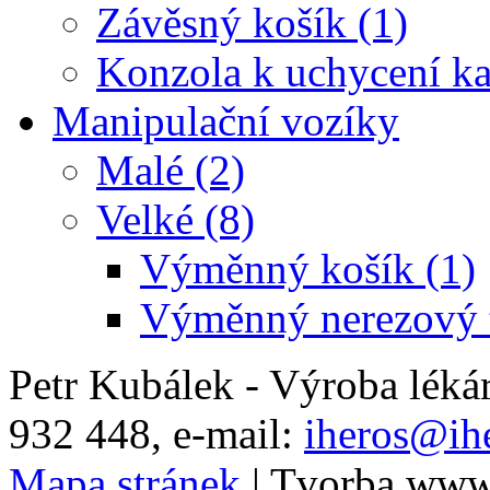
Závěsný košík (1)
Konzola k uchycení ka
Manipulační vozíky
Malé (2)
Velké (8)
Výměnný košík (1)
Výměnný nerezový t
Petr Kubálek - Výroba léká
932 448, e-mail:
iheros@ihe
Mapa stránek
| Tvorba www