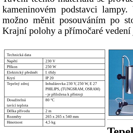
kameninovém podstavci lampy. V
možno měnit posouváním po sto
Krajní polohy a přímočaré vedení 
Technická data
Napětí
230 V
Příkon
250 W
Elektrický předmět
I. třídy
Krytí
IP 20
Tepelný zdroj
Infražárovka 230 V, 250 W, E 27
PHILIPS, (TUNGSRAM, OSRAM)
- je přiložena k přístroji
Dosažitelná
80 °C
tavící teplota
Délka přívodu
2 m
Rozměry
265 x 265 x 540 mm
Hmotnost
4,5 kg
Tepe