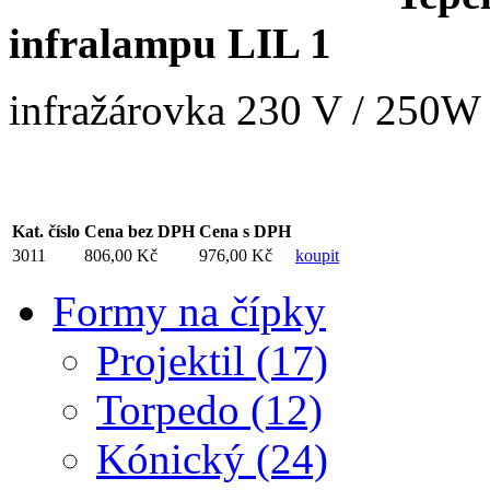
infralampu LIL 1
infražárovka 230 V / 250W
Kat. číslo
Cena bez DPH
Cena s DPH
3011
806,00 Kč
976,00 Kč
koupit
Formy na čípky
Projektil (17)
Torpedo (12)
Kónický (24)