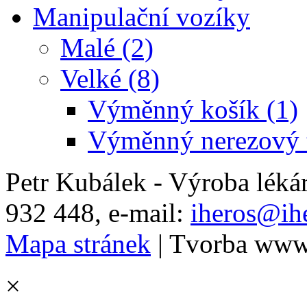
Manipulační vozíky
Malé (2)
Velké (8)
Výměnný košík (1)
Výměnný nerezový t
Petr Kubálek - Výroba léká
932 448, e-mail:
iheros@ihe
Mapa stránek
| Tvorba www
×