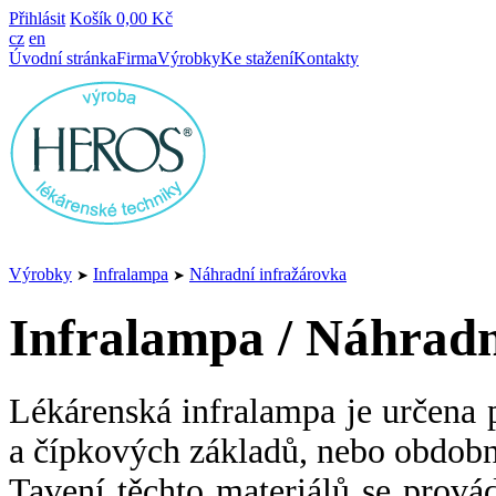
Přihlásit
Košík
0,00 Kč
cz
en
Úvodní stránka
Firma
Výrobky
Ke stažení
Kontakty
Výrobky
Infralampa
Náhradní infražárovka
➤
➤
Infralampa / Náhradn
Lékárenská infralampa je určena 
a čípkových základů, nebo obdobný
Tavení těchto materiálů se prová