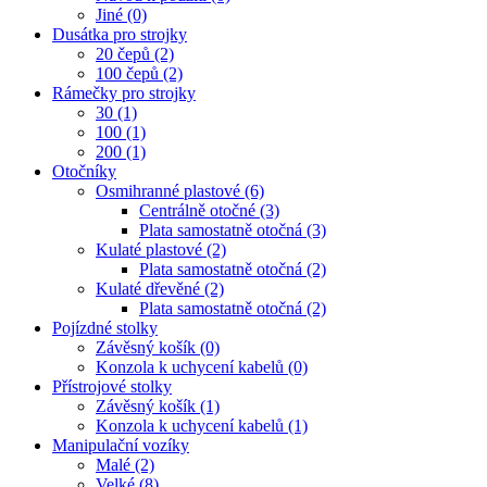
Jiné (0)
Dusátka pro strojky
20 čepů (2)
100 čepů (2)
Rámečky pro strojky
30 (1)
100 (1)
200 (1)
Otočníky
Osmihranné plastové (6)
Centrálně otočné (3)
Plata samostatně otočná (3)
Kulaté plastové (2)
Plata samostatně otočná (2)
Kulaté dřevěné (2)
Plata samostatně otočná (2)
Pojízdné stolky
Závěsný košík (0)
Konzola k uchycení kabelů (0)
Přístrojové stolky
Závěsný košík (1)
Konzola k uchycení kabelů (1)
Manipulační vozíky
Malé (2)
Velké (8)