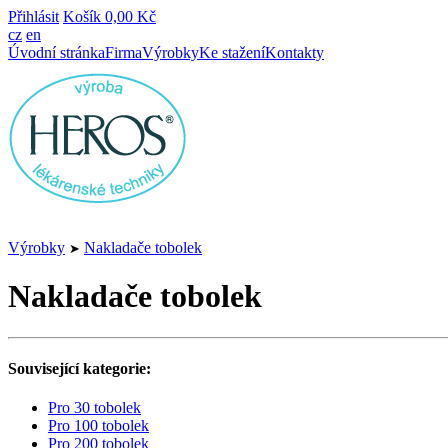
Přihlásit
Košík
0,00 Kč
cz
en
Úvodní stránka
Firma
Výrobky
Ke stažení
Kontakty
Výrobky
Nakladače tobolek
➤
Nakladače tobolek
Související kategorie:
Pro 30 tobolek
Pro 100 tobolek
Pro 200 tobolek