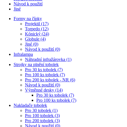
Návod k použití
Jiné
Formy na čípky
Projektil (17)
Torpedo (12)
Kónický (24)
Globule (4)
Jiné (0)
Návod k použití (0)
Infralampa
Náhradní infražárovka (1)
Strojky na plnění tobolek
Pro 30 ks tobolek (7)
Pro 100 ks tobolek (7)
Pro 200 ks tobolek - NR (6)
Návod k použití (0)
Výměnné desky (14)
Pro 30 ks tobolek (7)
Pro 100 ks tobolek (7)
Nakladače tobolek
Pro 30 tobolek (1)
Pro 100 tobolek (3)
Pro 200 tobolek (3)
Návod k použití (0)