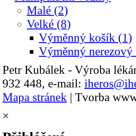
Malé (2)
Velké (8)
Výměnný košík (1)
Výměnný nerezový t
Petr Kubálek - Výroba léká
932 448, e-mail:
iheros@ihe
Mapa stránek
| Tvorba www
×