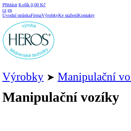
Přihlásit
Košík
0,00 Kč
cz
en
Úvodní stránka
Firma
Výrobky
Ke stažení
Kontakty
Výrobky
Manipulační vo
➤
Manipulační vozíky