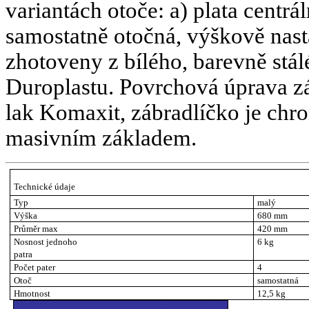
variantách otoče: a) plata centrá
samostatně otočná, výškově nast
zhotoveny z bílého, barevně stá
Duroplastu. Povrchová úprava zá
lak Komaxit, zábradlíčko je chro
masivním základem.
Technické údaje
Typ
malý
Výška
680 mm
Průměr max
420 mm
Nosnost jednoho
6 kg
patra
Počet pater
4
Otoč
samostatná
Hmotnost
12,5 kg