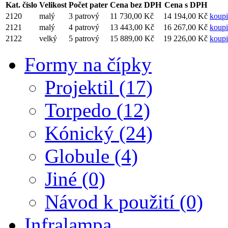
Kat. číslo
Velikost
Počet pater
Cena bez DPH
Cena s DPH
2120
malý
3 patrový
11 730,00 Kč
14 194,00 Kč
koupi
2121
malý
4 patrový
13 443,00 Kč
16 267,00 Kč
koupi
2122
velký
5 patrový
15 889,00 Kč
19 226,00 Kč
koupi
Formy na čípky
Projektil (17)
Torpedo (12)
Kónický (24)
Globule (4)
Jiné (0)
Návod k použití (0)
Infralampa