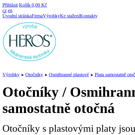
Přihlásit
Košík
0,00 Kč
cz
en
Úvodní stránka
Firma
Výrobky
Ke stažení
Kontakty
Výrobky
Otočníky
Osmihranné plastové
Plata samostatně oto
➤
➤
➤
Otočníky / Osmihranné
samostatně otočná
Otočníky s plastovými platy jso