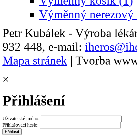
Výměnný košík (1)
Výměnný nerezový t
Petr Kubálek - Výroba léká
932 448, e-mail:
iheros@ihe
Mapa stránek
| Tvorba www
×
Přihlášení
Uživatelské jméno:
Přihlašovací heslo: