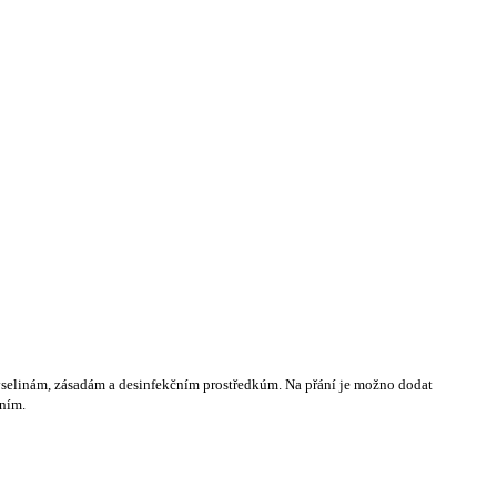
kyselinám, zásadám a desinfekčním prostředkúm. Na přání je možno dodat
ním.