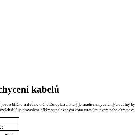
uchycení kabelů
sky jsou z bílého stálobarevného Duroplastu, který je snadno omyvatelný a odolný 
a kovových dílů je provedena bílým vypalovaným komaxitovým lakem nebo chromová
ový
4031