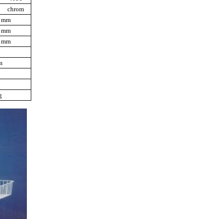
chrom
0 mm
0 mm
0 mm
m
g