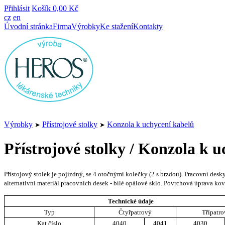
Přihlásit
Košík
0,00 Kč
cz
en
Úvodní stránka
Firma
Výrobky
Ke stažení
Kontakty
Výrobky
Přístrojové stolky
Konzola k uchycení kabelů
➤
➤
Přístrojové stolky / Konzola k 
Přístojový stolek je pojízdný, se 4 otočnými kolečky (2 s brzdou). Pracovní de
alternativní materiál pracovních desek - bílé opálové sklo. Povrchová úprav
Technické údaje
Typ
Čtyřpatrový
Třípatr
Kat.číslo
4040
4041
4030