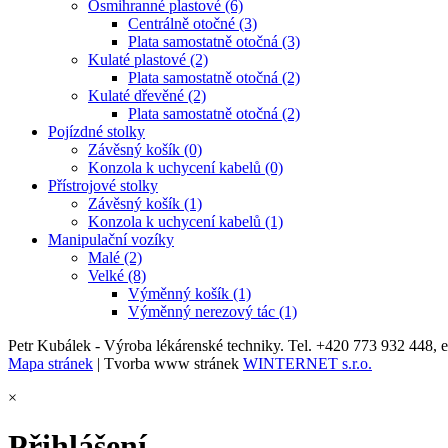
Osmihranné plastové (6)
Centrálně otočné (3)
Plata samostatně otočná (3)
Kulaté plastové (2)
Plata samostatně otočná (2)
Kulaté dřevěné (2)
Plata samostatně otočná (2)
Pojízdné stolky
Závěsný košík (0)
Konzola k uchycení kabelů (0)
Přístrojové stolky
Závěsný košík (1)
Konzola k uchycení kabelů (1)
Manipulační vozíky
Malé (2)
Velké (8)
Výměnný košík (1)
Výměnný nerezový tác (1)
Petr Kubálek - Výroba lékárenské techniky. Tel. +420 773 932 448, 
Mapa stránek
| Tvorba www stránek
WINTERNET s.r.o.
×
Přihlášení