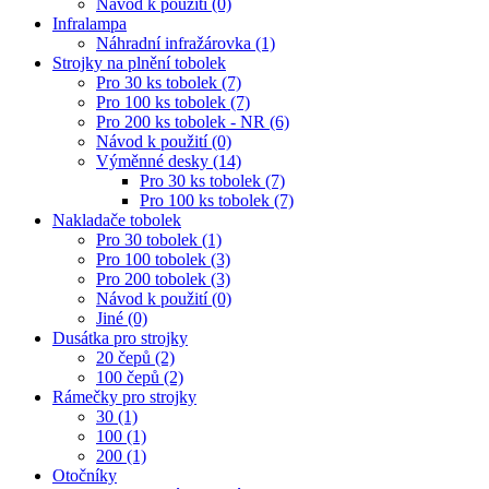
Návod k použití (0)
Infralampa
Náhradní infražárovka (1)
Strojky na plnění tobolek
Pro 30 ks tobolek (7)
Pro 100 ks tobolek (7)
Pro 200 ks tobolek - NR (6)
Návod k použití (0)
Výměnné desky (14)
Pro 30 ks tobolek (7)
Pro 100 ks tobolek (7)
Nakladače tobolek
Pro 30 tobolek (1)
Pro 100 tobolek (3)
Pro 200 tobolek (3)
Návod k použití (0)
Jiné (0)
Dusátka pro strojky
20 čepů (2)
100 čepů (2)
Rámečky pro strojky
30 (1)
100 (1)
200 (1)
Otočníky