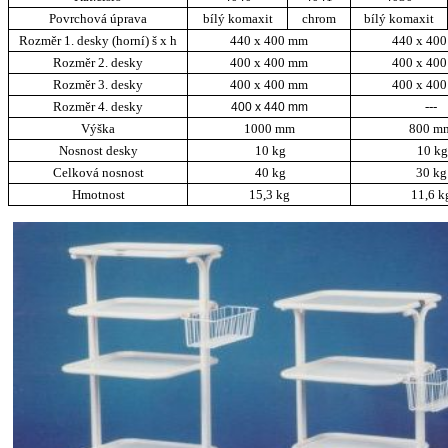
Povrchová úprava
bílý komaxit
chrom
bílý komaxit
Rozměr 1. desky
(horní) š x h
440 x
400 mm
440 x 40
Rozměr 2. desky
400 x 400 mm
400 x 40
Rozměr 3. desky
400 x 400 mm
400 x 40
Rozměr 4. desky
---
400 x 440 mm
Výška
1000 mm
800 m
Nosnost desky
10 kg
10 kg
Celková nosnost
40 kg
30 kg
Hmotnost
15,3 kg
11,6 k