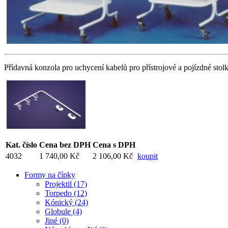
Přídavná konzola pro uchycení kabelů pro přístrojové a pojízdné stolk
Kat. číslo
Cena bez DPH
Cena s DPH
4032
1 740,00 Kč
2 106,00 Kč
koupit
Formy na čípky
Projektil (17)
Torpedo (12)
Kónický (24)
Globule (4)
Jiné (0)