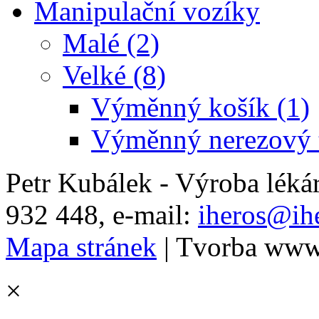
Manipulační vozíky
Malé (2)
Velké (8)
Výměnný košík (1)
Výměnný nerezový t
Petr Kubálek - Výroba léká
932 448, e-mail:
iheros@ihe
Mapa stránek
| Tvorba www
×