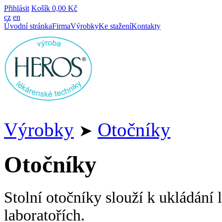
Přihlásit
Košík
0,00 Kč
cz
en
Úvodní stránka
Firma
Výrobky
Ke stažení
Kontakty
Výrobky
Otočníky
➤
Otočníky
Stolní otočníky slouží k ukládání 
laboratořích.