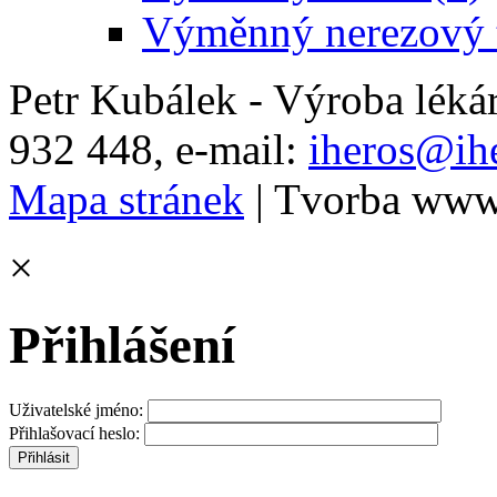
Výměnný nerezový t
Petr Kubálek - Výroba léká
932 448, e-mail:
iheros@ihe
Mapa stránek
| Tvorba www
×
Přihlášení
Uživatelské jméno:
Přihlašovací heslo: