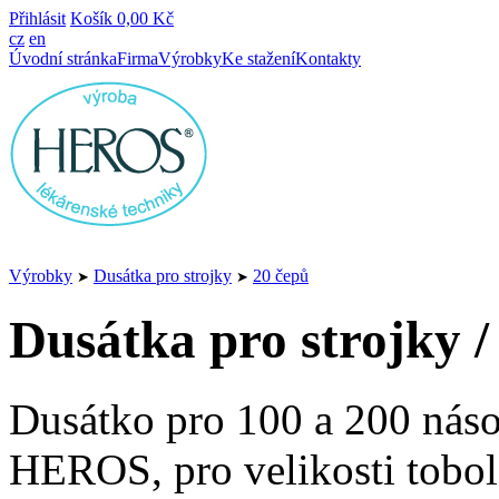
Přihlásit
Košík
0,00 Kč
cz
en
Úvodní stránka
Firma
Výrobky
Ke stažení
Kontakty
Výrobky
Dusátka pro strojky
20 čepů
➤
➤
Dusátka pro strojky /
Dusátko pro 100 a 200 náso
HEROS, pro velikosti tobole