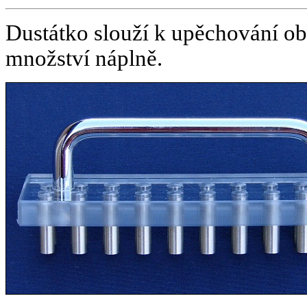
Dustátko slouží k upěchování obs
množství náplně.