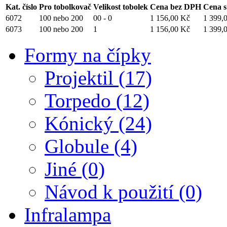
Kat. číslo
Pro tobolkovač
Velikost tobolek
Cena bez DPH
Cena 
6072
100 nebo 200
00 - 0
1 156,00 Kč
1 399,
6073
100 nebo 200
1
1 156,00 Kč
1 399,
Formy na čípky
Projektil (17)
Torpedo (12)
Kónický (24)
Globule (4)
Jiné (0)
Návod k použití (0)
Infralampa