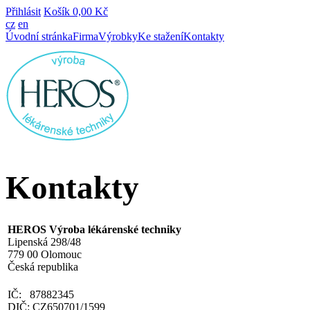
Přihlásit
Košík
0,00 Kč
cz
en
Úvodní stránka
Firma
Výrobky
Ke stažení
Kontakty
Kontakty
HEROS Výroba lékárenské techniky
Lipenská 298/48
779 00 Olomouc
Česká republika
IČ: 87882345
DIČ: CZ650701/1599