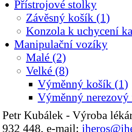
Přístrojové stolky
Závěsný košík (1)
Konzola k uchycení ka
Manipulační vozíky
Malé (2)
Velké (8)
Výměnný košík (1)
Výměnný nerezový t
Petr Kubálek - Výroba léká
932 448, e-mail:
iheros@ihe