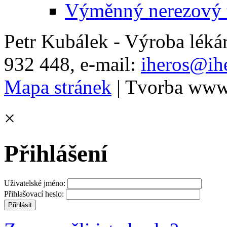
Výměnný nerezový t
Petr Kubálek - Výroba léká
932 448, e-mail:
iheros@ihe
Mapa stránek
| Tvorba www
×
Přihlášení
Uživatelské jméno:
Přihlašovací heslo: