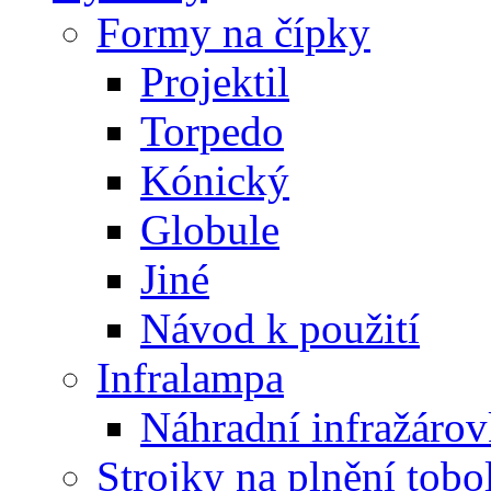
Formy na čípky
Projektil
Torpedo
Kónický
Globule
Jiné
Návod k použití
Infralampa
Náhradní infražáro
Strojky na plnění tobo