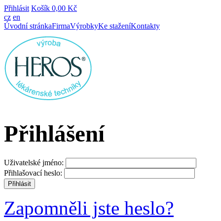
Přihlásit
Košík
0,00 Kč
cz
en
Úvodní stránka
Firma
Výrobky
Ke stažení
Kontakty
Přihlášení
Uživatelské jméno:
Přihlašovací heslo:
Zapomněli jste heslo?